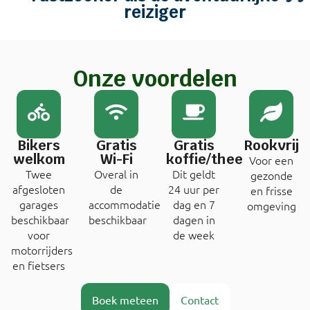
reiziger
Onze voordelen
Bikers
Gratis
Gratis
Rookvrij
welkom
Wi-Fi
koffie/thee
Voor een
Twee
Overal in
Dit geldt
gezonde
afgesloten
de
24 uur per
en frisse
garages
accommodatie
dag en 7
omgeving
beschikbaar
beschikbaar
dagen in
voor
de week
motorrijders
en fietsers
Boek meteen
Contact