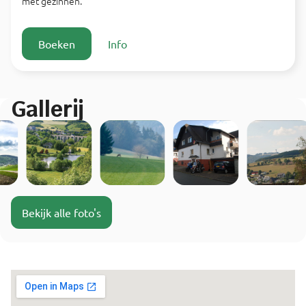
met gezinnen.
Boeken
Info
Gallerij
Bekijk alle foto's