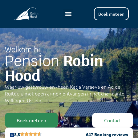
Boek meteen
Welkom bij
Pension
Robin
Hood
Waar uw gastvrouw en -heer, Katja Varaeva en Ad de
Ruiter, u met open armen ontvangen in het charmante
Willingen Usseln.
Boek meteen
Contact
8,8
647 Booking reviews