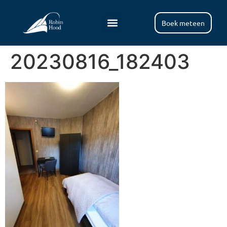
Boek meteen
20230816_182403